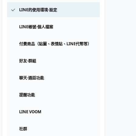
LINE的使用環境⋅設定
LINE帳號⋅個人檔案
付費商品（貼圖、表情貼、LINE代幣等）
好友⋅群組
聊天⋅通話功能
提醒功能
LINE VOOM
社群