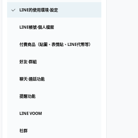
LINE的使用環境⋅設定
LINE帳號⋅個人檔案
付費商品（貼圖、表情貼、LINE代幣等）
好友⋅群組
聊天⋅通話功能
提醒功能
LINE VOOM
社群