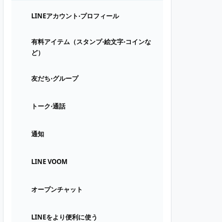
LINEアカウント⋅プロフィール
有料アイテム（スタンプ⋅絵文字⋅コインな
ど）
友だち⋅グループ
トーク⋅通話
通知
LINE VOOM
オープンチャット
LINEをより便利に使う