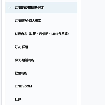
LINE的使用環境⋅設定
LINE帳號⋅個人檔案
付費商品（貼圖、表情貼、LINE代幣等）
好友⋅群組
聊天⋅通話功能
提醒功能
LINE VOOM
社群