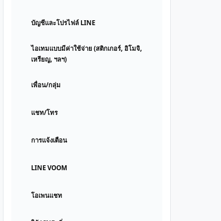
บัญชีและโปรไฟล์ LINE
ไอเทมแบบมีค่าใช้จ่าย (สติกเกอร์, อิโมจิ,
เหรียญ, ฯลฯ)
เพื่อน/กลุ่ม
แชท/โทร
การแจ้งเตือน
LINE VOOM
โอเพนแชท