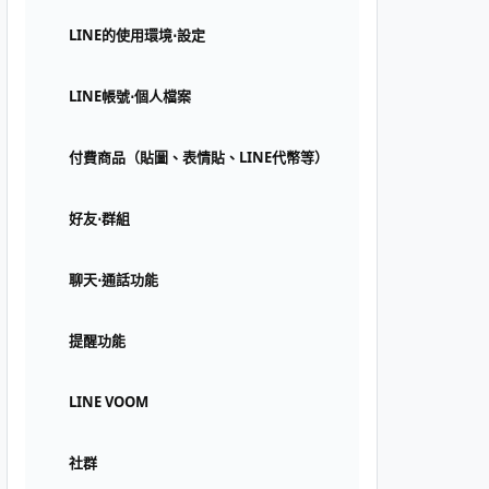
LINE的使用環境⋅設定
LINE帳號⋅個人檔案
付費商品（貼圖、表情貼、LINE代幣等）
好友⋅群組
聊天⋅通話功能
提醒功能
LINE VOOM
社群