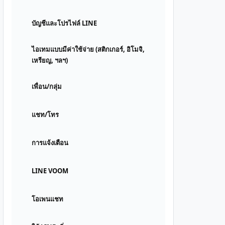
บัญชีและโปรไฟล์ LINE
ไอเทมแบบมีค่าใช้จ่าย (สติกเกอร์, อิโมจิ,
เหรียญ, ฯลฯ)
เพื่อน/กลุ่ม
แชท/โทร
การแจ้งเตือน
LINE VOOM
โอเพนแชท