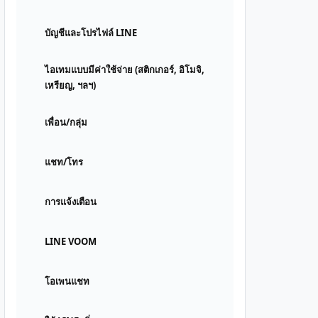
บัญชีและโปรไฟล์ LINE
ไอเทมแบบมีค่าใช้จ่าย (สติกเกอร์, อิโมจิ,
เหรียญ, ฯลฯ)
เพื่อน/กลุ่ม
แชท/โทร
การแจ้งเตือน
LINE VOOM
โอเพนแชท