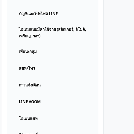
บัญชีและโปรไฟล์ LINE
ไอเทมแบบมีค่าใช้จ่าย (สติกเกอร์, อิโมจิ,
เหรียญ, ฯลฯ)
เพื่อน/กลุ่ม
แชท/โทร
การแจ้งเตือน
LINE VOOM
โอเพนแชท