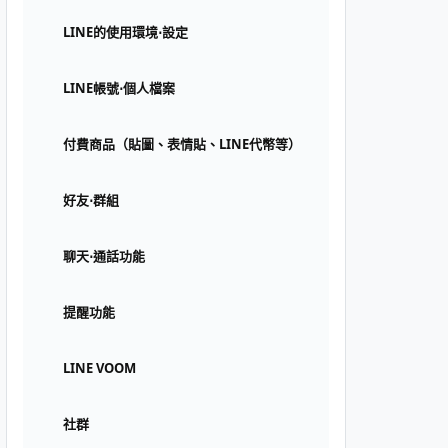
LINE的使用環境⋅設定
LINE帳號⋅個人檔案
付費商品（貼圖、表情貼、LINE代幣等）
好友⋅群組
聊天⋅通話功能
提醒功能
LINE VOOM
社群