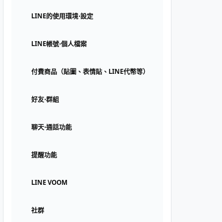
LINE的使用環境⋅設定
LINE帳號⋅個人檔案
付費商品（貼圖、表情貼、LINE代幣等）
好友⋅群組
聊天⋅通話功能
提醒功能
LINE VOOM
社群