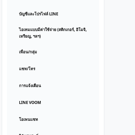
บัญชีและโปรไฟล์ LINE
ไอเทมแบบมีค่าใช้จ่าย (สติกเกอร์, อิโมจิ,
เหรียญ, ฯลฯ)
เพื่อน/กลุ่ม
แชท/โทร
การแจ้งเตือน
LINE VOOM
โอเพนแชท