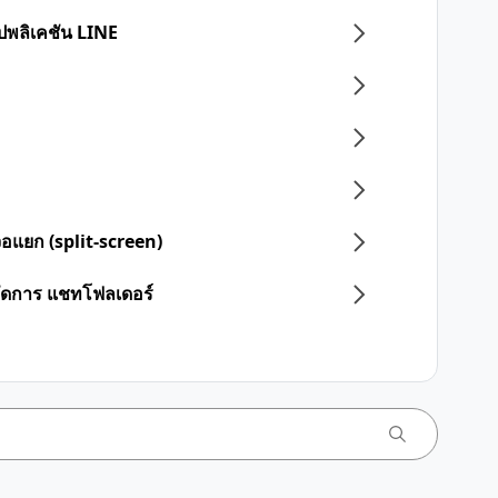
อปพลิเคชัน LINE
จอแยก (split-screen)
จัดการ แชทโฟลเดอร์