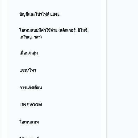
บัญชีและโปรไฟล์ LINE
ไอเทมแบบมีค่าใช้จ่าย (สติกเกอร์, อิโมจิ,
เหรียญ, ฯลฯ)
เพื่อน/กลุ่ม
แชท/โทร
การแจ้งเตือน
LINE VOOM
โอเพนแชท