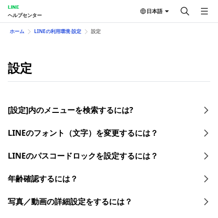
LINE
日本語
ヘルプセンター
ホーム
LINEの利用環境⋅設定
設定
設定
[設定]内のメニューを検索するには?
LINEのフォント（文字）を変更するには？
LINEのパスコードロックを設定するには？
年齢確認するには？
写真／動画の詳細設定をするには？