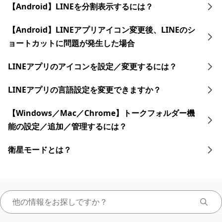
【Android】LINEを分割表示するには？
【Android】LINEアプリアイコン変更後、LINEのシ
ョートカットに問題が発生した場合
LINEアプリのアイコンを設定／変更するには？
LINEアプリの言語設定を変更できますか？
【Windows／Mac／Chrome】トークフォルダー機
能の設定／追加／管理するには？
衛星モードとは？