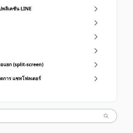
อปพลิเคชัน LINE
จอแยก (split-screen)
จัดการ แชทโฟลเดอร์