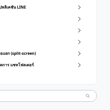
อปพลิเคชัน LINE
จอแยก (split-screen)
จัดการ แชทโฟลเดอร์