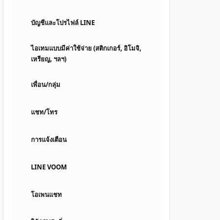
บัญชีและโปรไฟล์ LINE
ไอเทมแบบมีค่าใช้จ่าย (สติกเกอร์, อิโมจิ,
เหรียญ, ฯลฯ)
เพื่อน/กลุ่ม
แชท/โทร
การแจ้งเตือน
LINE VOOM
โอเพนแชท