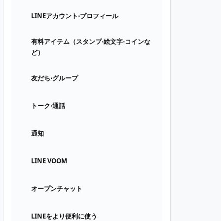
LINEアカウント⋅プロフィール
有料アイテム（スタンプ⋅絵文字⋅コインな
ど）
友だち⋅グループ
トーク⋅通話
通知
LINE VOOM
オープンチャット
LINEをより便利に使う