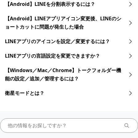
【Android】LINEを分割表示するには？
【Android】LINEアプリアイコン変更後、LINEのシ
ョートカットに問題が発生した場合
LINEアプリのアイコンを設定／変更するには？
LINEアプリの言語設定を変更できますか？
【Windows／Mac／Chrome】トークフォルダー機
能の設定／追加／管理するには？
衛星モードとは？