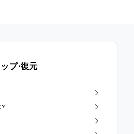
ップ⋅復元
は？