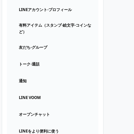
LINEアカウント⋅プロフィール
有料アイテム（スタンプ⋅絵文字⋅コインな
ど）
友だち⋅グループ
トーク⋅通話
通知
LINE VOOM
オープンチャット
LINEをより便利に使う