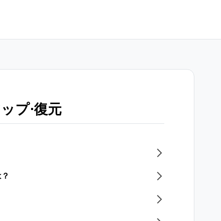
ップ⋅復元
は？