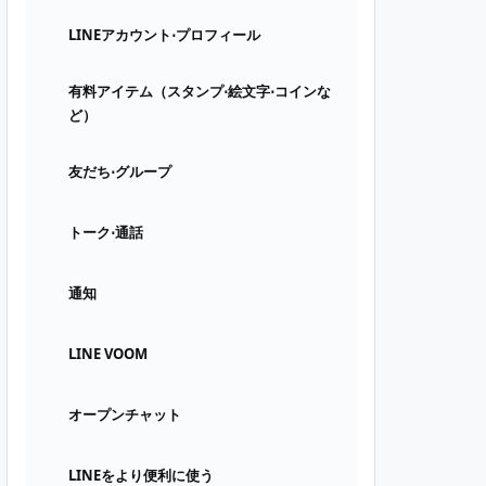
LINEアカウント⋅プロフィール
有料アイテム（スタンプ⋅絵文字⋅コインな
ど）
友だち⋅グループ
トーク⋅通話
通知
LINE VOOM
オープンチャット
LINEをより便利に使う