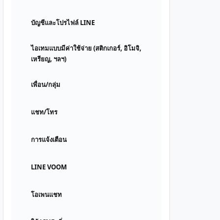
บัญชีและโปรไฟล์ LINE
ไอเทมแบบมีค่าใช้จ่าย (สติกเกอร์, อิโมจิ,
เหรียญ, ฯลฯ)
เพื่อน/กลุ่ม
แชท/โทร
การแจ้งเตือน
LINE VOOM
โอเพนแชท