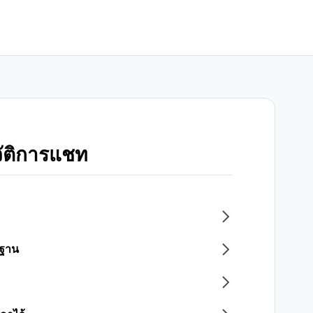
ัติการแชท
รฐาน