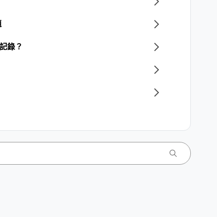
題
天記錄？