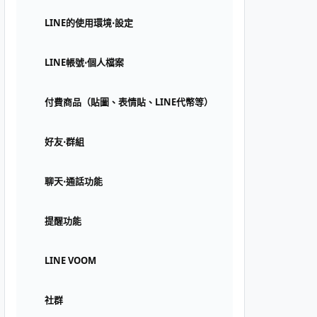
LINE的使用環境⋅設定
LINE帳號⋅個人檔案
付費商品（貼圖、表情貼、LINE代幣等）
好友⋅群組
聊天⋅通話功能
提醒功能
LINE VOOM
社群