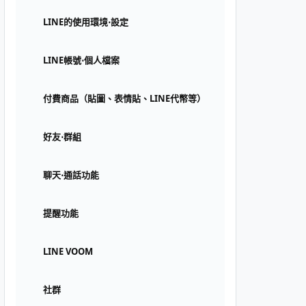
LINE的使用環境⋅設定
LINE帳號⋅個人檔案
付費商品（貼圖、表情貼、LINE代幣等）
好友⋅群組
聊天⋅通話功能
提醒功能
LINE VOOM
社群