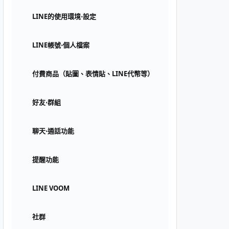
LINE的使用環境⋅設定
LINE帳號⋅個人檔案
付費商品（貼圖、表情貼、LINE代幣等）
好友⋅群組
聊天⋅通話功能
提醒功能
LINE VOOM
社群