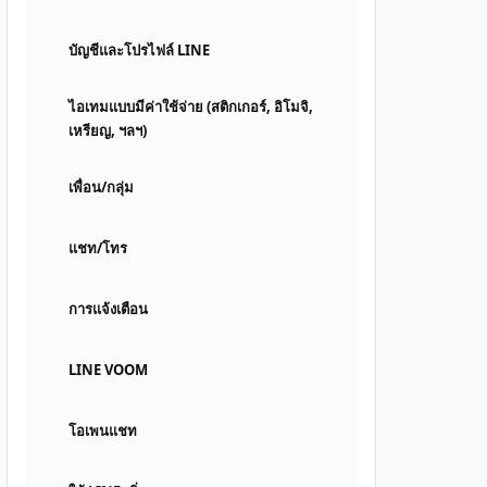
บัญชีและโปรไฟล์ LINE
ไอเทมแบบมีค่าใช้จ่าย (สติกเกอร์, อิโมจิ,
เหรียญ, ฯลฯ)
เพื่อน/กลุ่ม
แชท/โทร
การแจ้งเตือน
LINE VOOM
โอเพนแชท