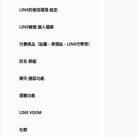
LINE的使用環境⋅設定
LINE帳號⋅個人檔案
付費商品（貼圖、表情貼、LINE代幣等）
好友⋅群組
聊天⋅通話功能
提醒功能
LINE VOOM
社群