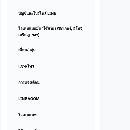
บัญชีและโปรไฟล์ LINE
ไอเทมแบบมีค่าใช้จ่าย (สติกเกอร์, อิโมจิ,
เหรียญ, ฯลฯ)
เพื่อน/กลุ่ม
แชท/โทร
การแจ้งเตือน
LINE VOOM
โอเพนแชท