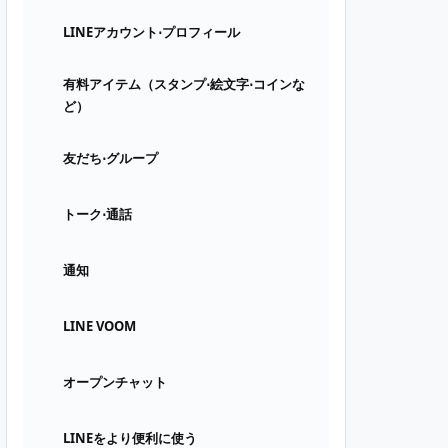
LINEアカウント⋅プロフィール
有料アイテム（スタンプ⋅絵文字⋅コインな
ど）
友だち⋅グループ
トーク⋅通話
通知
LINE VOOM
オープンチャット
LINEをより便利に使う