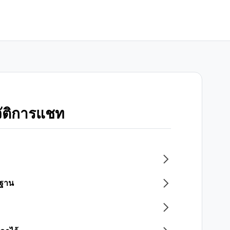
ัติการแชท
รฐาน