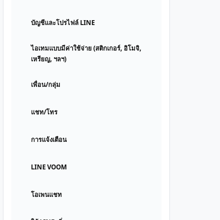
บัญชีและโปรไฟล์ LINE
ไอเทมแบบมีค่าใช้จ่าย (สติกเกอร์, อิโมจิ,
เหรียญ, ฯลฯ)
เพื่อน/กลุ่ม
แชท/โทร
การแจ้งเตือน
LINE VOOM
โอเพนแชท