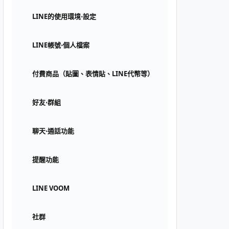
LINE的使用環境⋅設定
LINE帳號⋅個人檔案
付費商品（貼圖、表情貼、LINE代幣等）
好友⋅群組
聊天⋅通話功能
提醒功能
LINE VOOM
社群