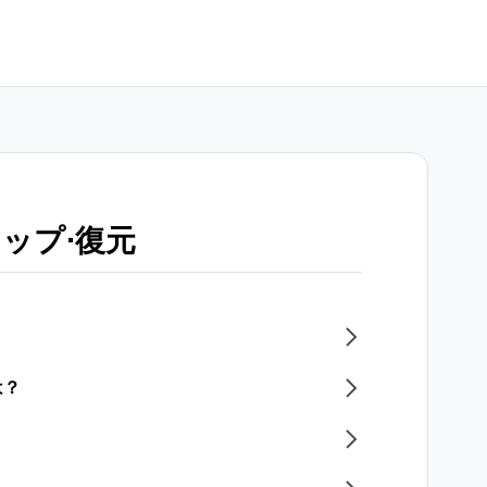
ップ⋅復元
は？