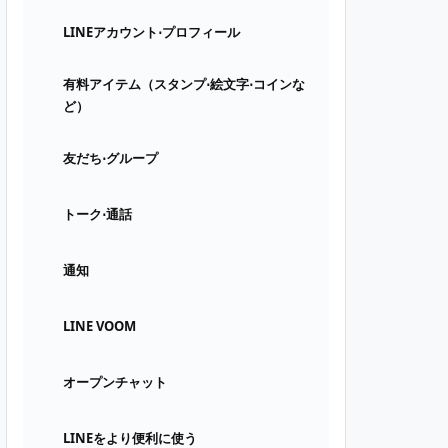
LINEアカウント⋅プロフィール
有料アイテム（スタンプ⋅絵文字⋅コインな
ど）
友だち⋅グループ
トーク⋅通話
通知
LINE VOOM
オープンチャット
LINEをより便利に使う