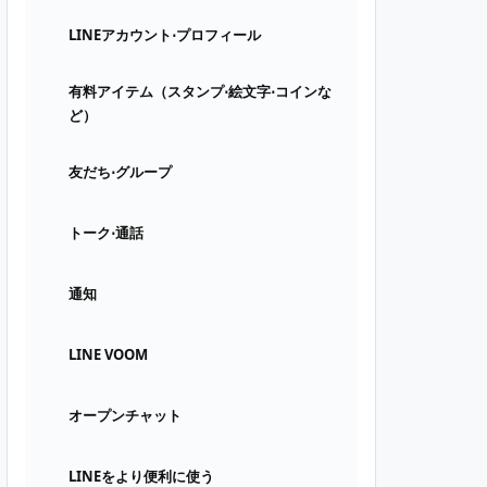
LINEアカウント⋅プロフィール
有料アイテム（スタンプ⋅絵文字⋅コインな
ど）
友だち⋅グループ
トーク⋅通話
通知
LINE VOOM
オープンチャット
LINEをより便利に使う