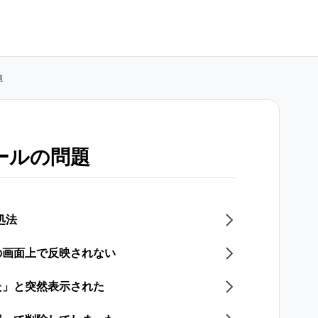
題
ールの問題
処法
の画面上で反映されない
た」と突然表示された