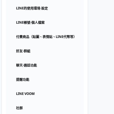
LINE的使用環境⋅設定
LINE帳號⋅個人檔案
付費商品（貼圖、表情貼、LINE代幣等）
好友⋅群組
聊天⋅通話功能
提醒功能
LINE VOOM
社群