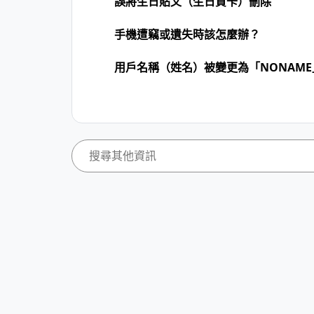
誤將生日貼文（生日賀卡）刪除
手機遭竊或遺失時該怎麼辦？
用戶名稱（姓名）被變更為「NONAM