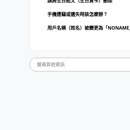
誤將生日貼文（生日賀卡）刪除
手機遭竊或遺失時該怎麼辦？
用戶名稱（姓名）被變更為「NONAM