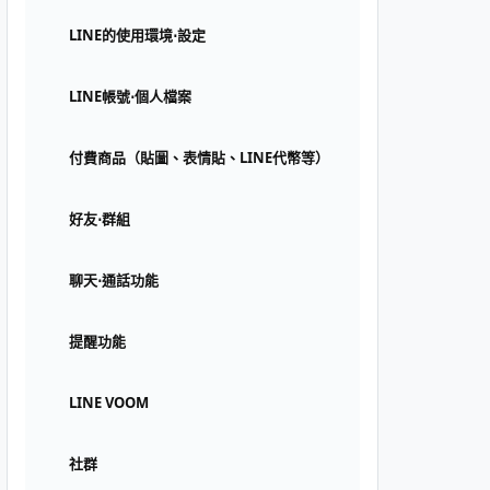
LINE的使用環境⋅設定
LINE帳號⋅個人檔案
付費商品（貼圖、表情貼、LINE代幣等）
好友⋅群組
聊天⋅通話功能
提醒功能
LINE VOOM
社群