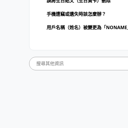
誤將生日貼文（生日賀卡）刪除
手機遭竊或遺失時該怎麼辦？
用戶名稱（姓名）被變更為「NONAM