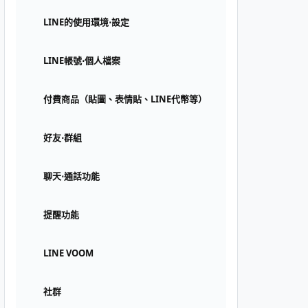
LINE的使用環境⋅設定
LINE帳號⋅個人檔案
付費商品（貼圖、表情貼、LINE代幣等）
好友⋅群組
聊天⋅通話功能
提醒功能
LINE VOOM
社群