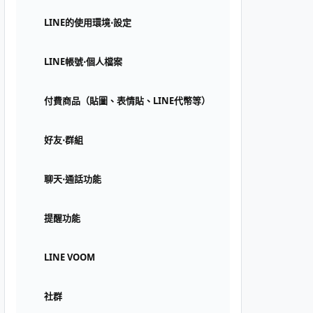
LINE的使用環境⋅設定
LINE帳號⋅個人檔案
付費商品（貼圖、表情貼、LINE代幣等）
好友⋅群組
聊天⋅通話功能
提醒功能
LINE VOOM
社群