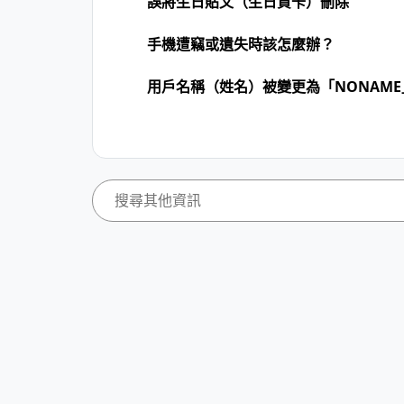
誤將生日貼文（生日賀卡）刪除
手機遭竊或遺失時該怎麼辦？
用戶名稱（姓名）被變更為「NONAM