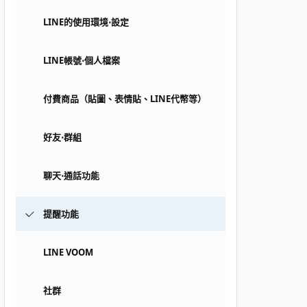
LINE的使用環境⋅設定
LINE帳號⋅個人檔案
付費商品（貼圖、表情貼、LINE代幣等）
好友⋅群組
聊天⋅通話功能
提醒功能
LINE VOOM
社群