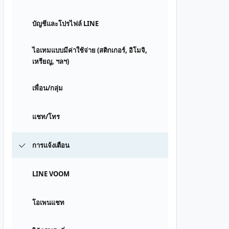
บัญชีและโปรไฟล์ LINE
ไอเทมแบบมีค่าใช้จ่าย (สติกเกอร์, อิโมจิ,
เหรียญ, ฯลฯ)
เพื่อน/กลุ่ม
แชท/โทร
การแจ้งเตือน
LINE VOOM
โอเพนแชท