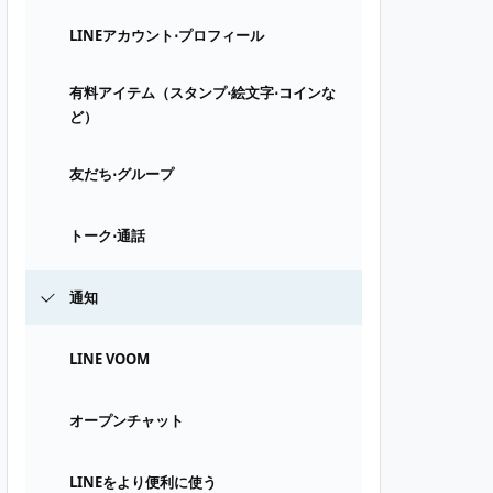
LINEアカウント⋅プロフィール
有料アイテム（スタンプ⋅絵文字⋅コインな
ど）
友だち⋅グループ
トーク⋅通話
通知
LINE VOOM
オープンチャット
LINEをより便利に使う