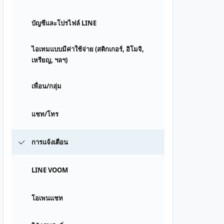
บัญชีและโปรไฟล์ LINE
ไอเทมแบบมีค่าใช้จ่าย (สติกเกอร์, อิโมจิ,
เหรียญ, ฯลฯ)
เพื่อน/กลุ่ม
แชท/โทร
การแจ้งเตือน
LINE VOOM
โอเพนแชท