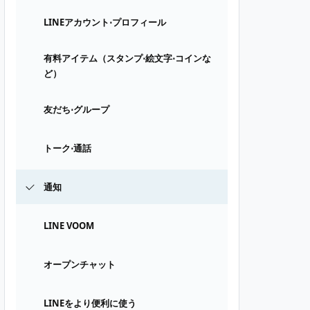
LINEアカウント⋅プロフィール
有料アイテム（スタンプ⋅絵文字⋅コインな
ど）
友だち⋅グループ
トーク⋅通話
通知
LINE VOOM
オープンチャット
LINEをより便利に使う