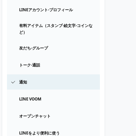
LINEアカウント⋅プロフィール
有料アイテム（スタンプ⋅絵文字⋅コインな
ど）
友だち⋅グループ
トーク⋅通話
通知
LINE VOOM
オープンチャット
LINEをより便利に使う