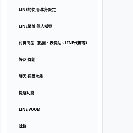
LINE的使用環境⋅設定
LINE帳號⋅個人檔案
付費商品（貼圖、表情貼、LINE代幣等）
好友⋅群組
聊天⋅通話功能
提醒功能
LINE VOOM
社群