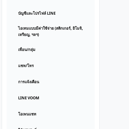
บัญชีและโปรไฟล์ LINE
ไอเทมแบบมีค่าใช้จ่าย (สติกเกอร์, อิโมจิ,
เหรียญ, ฯลฯ)
เพื่อน/กลุ่ม
แชท/โทร
การแจ้งเตือน
LINE VOOM
โอเพนแชท