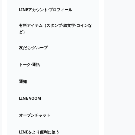
LINEアカウント⋅プロフィール
有料アイテム（スタンプ⋅絵文字⋅コインな
ど）
友だち⋅グループ
トーク⋅通話
通知
LINE VOOM
オープンチャット
LINEをより便利に使う