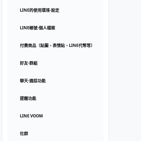
LINE的使用環境⋅設定
LINE帳號⋅個人檔案
付費商品（貼圖、表情貼、LINE代幣等）
好友⋅群組
聊天⋅通話功能
提醒功能
LINE VOOM
社群