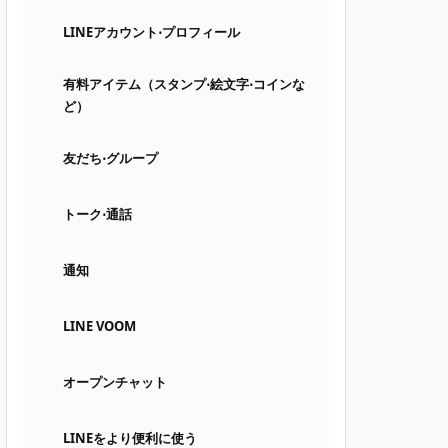
LINEアカウント⋅プロフィール
有料アイテム（スタンプ⋅絵文字⋅コインな
ど）
友だち⋅グループ
トーク⋅通話
通知
LINE VOOM
オープンチャット
LINEをより便利に使う