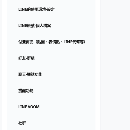
LINE的使用環境⋅設定
LINE帳號⋅個人檔案
付費商品（貼圖、表情貼、LINE代幣等）
好友⋅群組
聊天⋅通話功能
提醒功能
LINE VOOM
社群