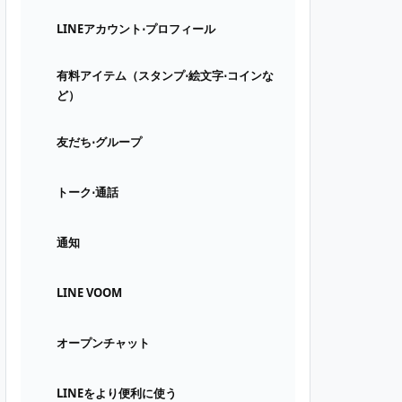
LINEアカウント⋅プロフィール
有料アイテム（スタンプ⋅絵文字⋅コインな
ど）
友だち⋅グループ
トーク⋅通話
通知
LINE VOOM
オープンチャット
LINEをより便利に使う