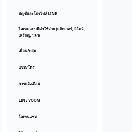
บัญชีและโปรไฟล์ LINE
ไอเทมแบบมีค่าใช้จ่าย (สติกเกอร์, อิโมจิ,
เหรียญ, ฯลฯ)
เพื่อน/กลุ่ม
แชท/โทร
การแจ้งเตือน
LINE VOOM
โอเพนแชท